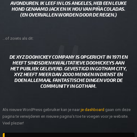
AVONDUREN. IK LEEF IN LOS ANGELES, HEB EEN LEUKE
HOND GENAAMD JACK EN IK HOU VAN PIÑA COLADAS.
(EN OVERVALLEN WORDEN DOOR DE REGEN.)
…of zoiets als dit:
DE XYZ DOOHICKEY COMPANY IS OPGERICHT IN 1971 EN
HEEFT SINDSDIEN KWALITATIEVE DOOHICKEYS AAN
HET PUBLIEK GELEVERD. GEVESTIGD IN GOTHAM CITY,
XYZ HEEFT MEER DAN 2000 MENSEN IN DIENST EN
DOEN ALLEMAAL FANTASTISCHE DINGEN VOOR DE
COMMUNITY IN GOTHAM.
Als nieuwe WordPress gebruiker kan je naar
je dashboard
gaan om deze
pagina te verwijderen en nieuwe pagina’s toe te voegen voor je website.
Veel plezier!