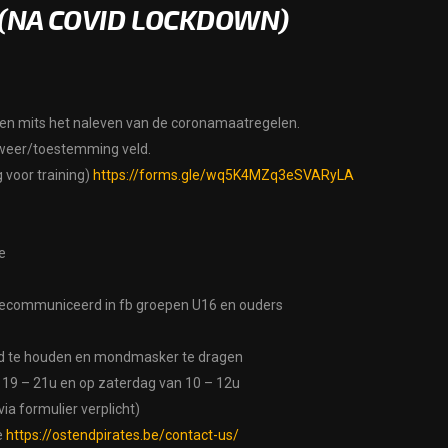
 (NA COVID LOCKDOWN)
den mits het naleven van de coronamaatregelen.
t weer/toestemming veld.
 voor training)
https://forms.gle/wq5K4MZq3eSVARyLA
e
 gecommuniceerd in fb groepen U16 en ouders
nd te houden en mondmasker te dragen
 19 – 21u en op zaterdag van 10 – 12u
a formulier verplicht)
e
https://ostendpirates.be/contact-us/