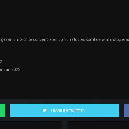
e geven om zich te concentreren op hun studies komt de winterstop era
22
januari 2022
SHARE ON TWITTER