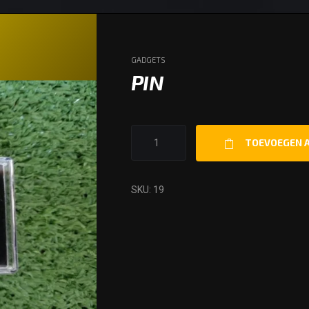
GADGETS
PIN
PIN
TOEVOEGEN 
AANTAL
SKU:
19