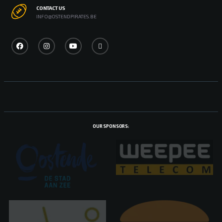
CONTACT US
INFO@OSTENDPIRATES.BE
OUR SPONSORS: