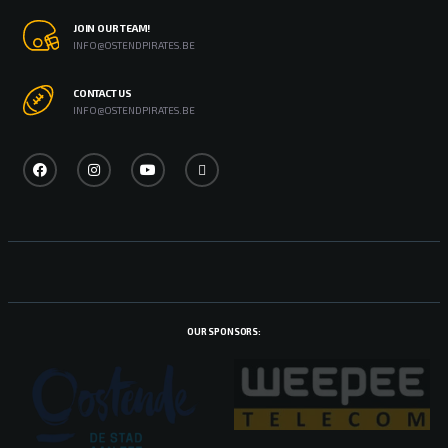
JOIN OUR TEAM!
INFO@OSTENDPIRATES.BE
CONTACT US
INFO@OSTENDPIRATES.BE
OUR SPONSORS: